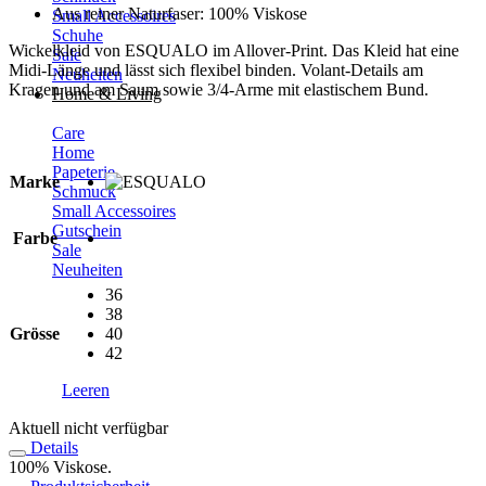
Aus reiner Naturfaser: 100% Viskose
Small Accessoires
Schuhe
Wickelkleid von ESQUALO im Allover-Print. Das Kleid hat eine
Sale
Midi-Länge und lässt sich flexibel binden. Volant-Details am
Neuheiten
Kragen und am Saum sowie 3/4-Arme mit elastischem Bund.
Home & Living
Care
Home
Papeterie
Marke
Schmuck
Small Accessoires
Gutschein
Farbe
Sale
Neuheiten
36
38
Grösse
40
42
Leeren
Aktuell nicht verfügbar
Details
100% Viskose.