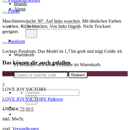
Produktsicherheit
Brands
About
Pflege
Maschinenwäsche 30°. Auf links waschen. Mit ähnlichen Farben
Suche
waschen. Nicht bleichen. Von links bügeln. Nicht Trockner
nach:
geeignet.
Passform
Lockere Passform. Das Model ist 1,73m groß und trägt Größe 44.
Warenkorb
Das könnte dir auch gefallen
Es befinden sich keine Produkte im Warenkorb.
SALE
+
Dieses
LOVE JOY VICTORY
Suche
Produkt
nach:
LOVE JOY VICTORY Pullover
weist
mehrere
Ursprünglicher
Aktueller
179,90
€
79,90
€
Varianten
Preis
Preis
auf.
inkl. MwSt.
war:
ist:
Die
179,90 €
79,90 €.
Optionen
zzgl.
Versandkosten