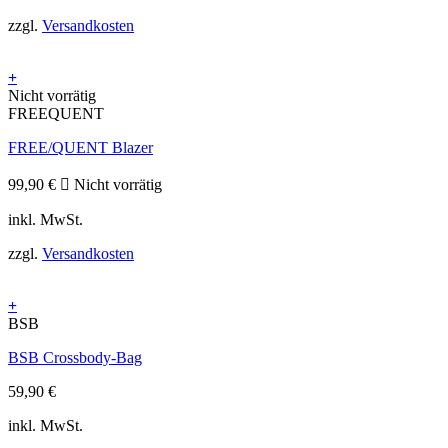
Optionen
zzgl.
Versandkosten
können
auf
der
+
Produktseite
Dieses
Nicht vorrätig
gewählt
Produkt
FREEQUENT
werden
weist
FREE/QUENT Blazer
mehrere
Varianten
auf.
99,90
€
Nicht vorrätig
Die
inkl. MwSt.
Optionen
können
zzgl.
Versandkosten
auf
der
Produktseite
+
gewählt
BSB
werden
BSB Crossbody-Bag
59,90
€
inkl. MwSt.