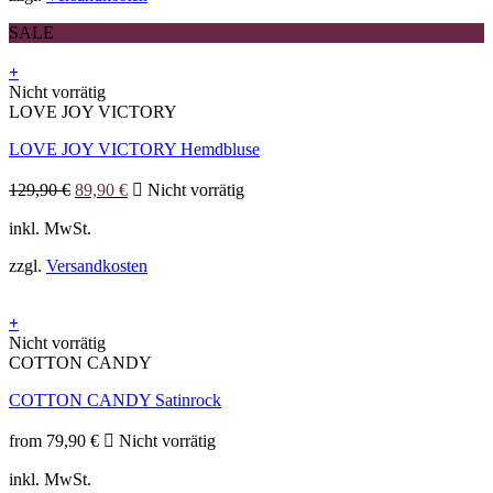
können
auf
SALE
der
Produktseite
+
gewählt
Dieses
Nicht vorrätig
werden
Produkt
LOVE JOY VICTORY
weist
LOVE JOY VICTORY Hemdbluse
mehrere
Varianten
Ursprünglicher
Aktueller
auf.
129,90
€
89,90
€
Nicht vorrätig
Preis
Preis
Die
war:
ist:
inkl. MwSt.
Optionen
129,90 €
89,90 €.
können
zzgl.
Versandkosten
auf
der
Produktseite
+
gewählt
Dieses
Nicht vorrätig
werden
Produkt
COTTON CANDY
weist
COTTON CANDY Satinrock
mehrere
Varianten
auf.
from
79,90
€
Nicht vorrätig
Die
inkl. MwSt.
Optionen