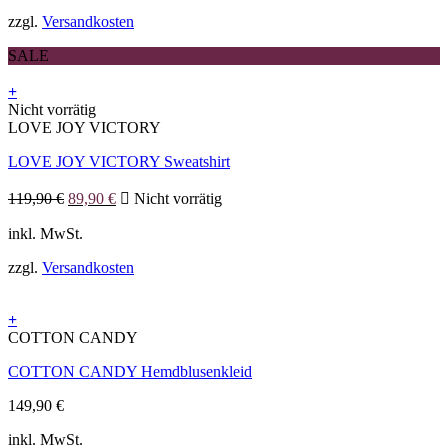
können
zzgl.
Versandkosten
auf
der
SALE
Produktseite
gewählt
+
werden
Dieses
Nicht vorrätig
Produkt
LOVE JOY VICTORY
weist
LOVE JOY VICTORY Sweatshirt
mehrere
Varianten
Ursprünglicher
Aktueller
auf.
119,90
€
89,90
€
Nicht vorrätig
Preis
Preis
Die
war:
ist:
inkl. MwSt.
Optionen
119,90 €
89,90 €.
können
zzgl.
Versandkosten
auf
der
Produktseite
+
gewählt
Dieses
COTTON CANDY
werden
Produkt
COTTON CANDY Hemdblusenkleid
weist
mehrere
149,90
€
Varianten
auf.
inkl. MwSt.
Die