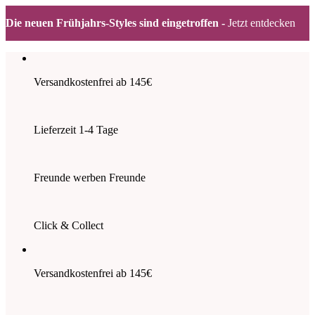
Die neuen Frühjahrs-Styles sind eingetroffen -
Jetzt entdecken
Zum
Inhalt
springen
Versandkostenfrei ab 145€
Lieferzeit 1-4 Tage
Freunde werben Freunde
Click & Collect
Versandkostenfrei ab 145€