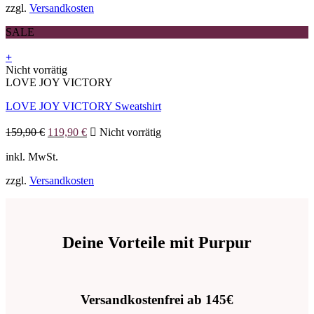
zzgl.
Versandkosten
SALE
+
Dieses
Nicht vorrätig
Produkt
LOVE JOY VICTORY
weist
LOVE JOY VICTORY Sweatshirt
mehrere
Varianten
Ursprünglicher
Aktueller
auf.
159,90
€
119,90
€
Nicht vorrätig
Preis
Preis
Die
war:
ist:
inkl. MwSt.
Optionen
159,90 €
119,90 €.
können
zzgl.
Versandkosten
auf
der
Produktseite
gewählt
werden
Deine Vorteile mit Purpur
Versandkostenfrei ab 145€