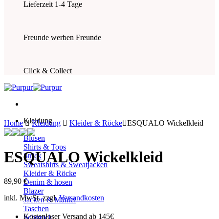
Lieferzeit 1-4 Tage
Freunde werben Freunde
Click & Collect
Kleidung
Home
Kleidung
Kleider & Röcke
ESQUALO Wickelkleid
Blusen
Shirts & Tops
ESQUALO Wickelkleid
Strick
Sweatshirts & Sweatjacken
Kleider & Röcke
89,90
€
Denim & hosen
Blazer
inkl. MwSt.
zzgl.
Versandkosten
Jacken & Mäntel
Taschen
Kostenloser Versand ab 145€
Schmuck