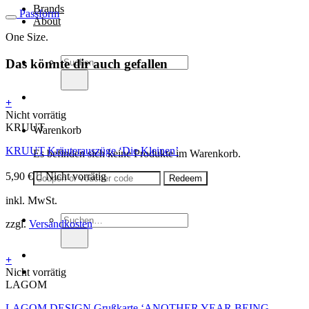
Brands
Passform
About
One Size.
Suche
Das könnte dir auch gefallen
nach:
+
Nicht vorrätig
KRUUT
Warenkorb
KRUUT Kräuterauszüge ‘Die Kleinen’
Es befinden sich keine Produkte im Warenkorb.
5,90
€
Nicht vorrätig
inkl. MwSt.
Suche
zzgl.
Versandkosten
nach:
+
Nicht vorrätig
LAGOM
LAGOM DESIGN Grußkarte ‘ANOTHER YEAR BEING