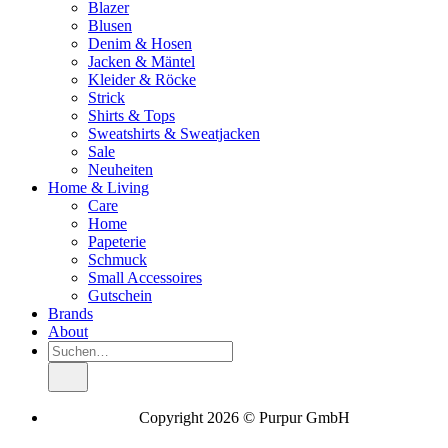
Blazer
Blusen
Denim & Hosen
Jacken & Mäntel
Kleider & Röcke
Strick
Shirts & Tops
Sweatshirts & Sweatjacken
Sale
Neuheiten
Home & Living
Care
Home
Papeterie
Schmuck
Small Accessoires
Gutschein
Brands
About
Suche
nach:
Copyright 2026 © Purpur GmbH