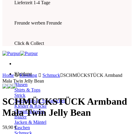
Lieferzeit 1-4 Tage
Freunde werben Freunde
Click & Collect
Kleidung
Home
Kleidung
Schmuck
SCHMÜCKSTÜCK Armband
Mala Twin Jelly Bean
Blusen
Shirts & Tops
Strick
SCHMÜCKSTÜCK Armband
Sweatshirts & Sweatjacken
Kleider & Röcke
Mala Twin Jelly Bean
Denim & hosen
Blazer
Jacken & Mäntel
59,90
€
Taschen
Schmuck