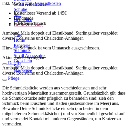
inkl. MwSt.
zzgl.
Versandkosten
Small Accessoires
Schuhe
Kostenloser Versand ab 145€
Sale
Handmade
Neuheiten
Edelsteinschmuck
Home & Living
Armband Mala doppelt auf Elastikband. Sterlingsilber vergoldet.
Care
diverse Edelsteine und Chalcedon-Anhänger.
Home
Papeterie
Hinweis: Schmuck ist vom Umtausch ausgeschlossen.
Schmuck
Small Accessoires
Aktuell nicht verfügbar
Gutschein
Details
Sale
Armband Mala doppelt auf Elastikband. Sterlingsilber vergoldet.
Neuheiten
diverse Edelsteine und Chalcedon-Anhänger.
Pflege
Die Schmückstücke werden aus verschiedensten und sehr
hochwertigen Materialien zusammengestellt. Grundsätzlich gilt, dass
die Schmückstücke sehr pfleglich zu behandeln sind: zieh den
Schmuck beim Duschen und Baden (insbesondere im Meer) aus.
Bewahre Deine Schmückstücke einzeln (am besten in dem
mitgelieferten Schmuckkästchen) und vor Sonnenlicht geschützt auf
und vermeidet Kontakt mit anderen Gegenständen, um Kratzer zu
vermeiden.