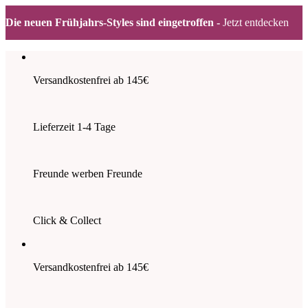
Die neuen Frühjahrs-Styles sind eingetroffen -
Jetzt entdecken
Zum
Inhalt
springen
Versandkostenfrei ab 145€
Lieferzeit 1-4 Tage
Freunde werben Freunde
Click & Collect
Versandkostenfrei ab 145€