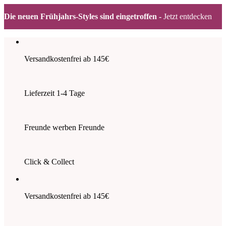
Die neuen Frühjahrs-Styles sind eingetroffen -
Jetzt entdecken
Zum
Inhalt
springen
Versandkostenfrei ab 145€
Lieferzeit 1-4 Tage
Freunde werben Freunde
Click & Collect
Versandkostenfrei ab 145€