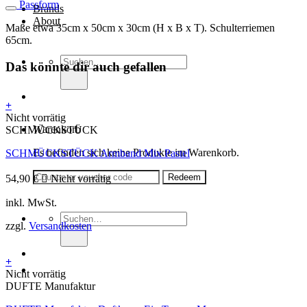
Passform
Brands
About
Maße etwa 35cm x 50cm x 30cm (H x B x T). Schulterriemen
65cm.
Suche
Das könnte dir auch gefallen
nach:
+
Nicht vorrätig
Warenkorb
SCHMÜCKSTÜCK
Es befinden sich keine Produkte im Warenkorb.
SCHMÜCKSTÜCK Armband Mix Pastel
54,90
€
Nicht vorrätig
inkl. MwSt.
Suche
zzgl.
Versandkosten
nach:
+
Nicht vorrätig
DUFTE Manufaktur