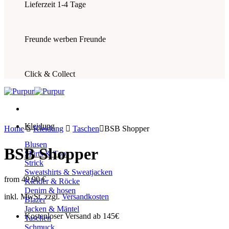
Lieferzeit 1-4 Tage
Freunde werben Freunde
Click & Collect
Kleidung
Home
Kleidung
Taschen
BSB Shopper
Blusen
BSB Shopper
Shirts & Tops
Strick
Sweatshirts & Sweatjacken
from
49,90
€
Kleider & Röcke
Denim & hosen
inkl. MwSt.
zzgl.
Versandkosten
Blazer
Jacken & Mäntel
Kostenloser Versand ab 145€
Taschen
Schmuck