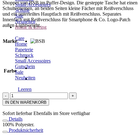
Shopper von BSB im Puffer-Design. Die gesteppte Tasche hat einen
Small Accessoires
Schulterriemen, an beiden Seiten kleine Fächer mit Reißverschluss
Schuhe
und ein unterteiltes Hauptfach mit Reißverschluss. Separates
Sale
Innenfach mit Reißverschluss für Smartphone & Co. Logo-Patch
Neuheiten
außen Lightweight.
Home & Living
Care
Marke
Home
Papeterie
Schmuck
Small Accessoires
Gutschein
Farbe
Sale
Neuheiten
Leeren
BSB
Shopper
IN DEN WARENKORB
Menge
Sofort lieferbar
Ebenfalls im Store verfügbar
Details
100% Polyester.
Produktsicherheit