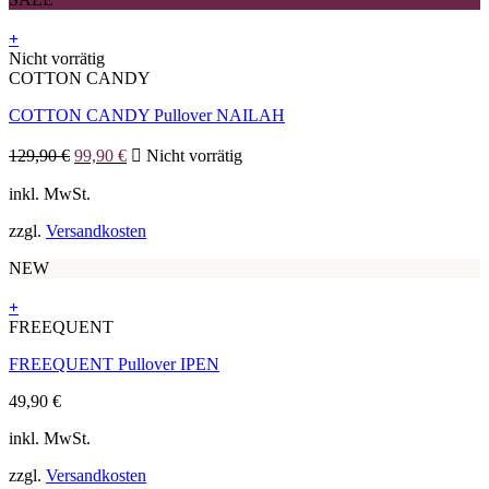
Produktseite
gewählt
+
werden
Dieses
Nicht vorrätig
Produkt
COTTON CANDY
weist
COTTON CANDY Pullover NAILAH
mehrere
Varianten
Ursprünglicher
Aktueller
auf.
129,90
€
99,90
€
Nicht vorrätig
Preis
Preis
Die
war:
ist:
inkl. MwSt.
Optionen
129,90 €
99,90 €.
können
zzgl.
Versandkosten
auf
der
NEW
Produktseite
gewählt
+
werden
Dieses
FREEQUENT
Produkt
FREEQUENT Pullover IPEN
weist
mehrere
49,90
€
Varianten
auf.
inkl. MwSt.
Die
Optionen
zzgl.
Versandkosten
können