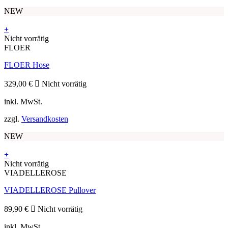
auf
NEW
der
Produktseite
+
gewählt
Dieses
Nicht vorrätig
werden
Produkt
FLOER
weist
FLOER Hose
mehrere
Varianten
auf.
329,00
€
Nicht vorrätig
Die
inkl. MwSt.
Optionen
können
zzgl.
Versandkosten
auf
der
NEW
Produktseite
gewählt
+
werden
Dieses
Nicht vorrätig
Produkt
VIADELLEROSE
weist
VIADELLEROSE Pullover
mehrere
Varianten
auf.
89,90
€
Nicht vorrätig
Die
inkl. MwSt.
Optionen