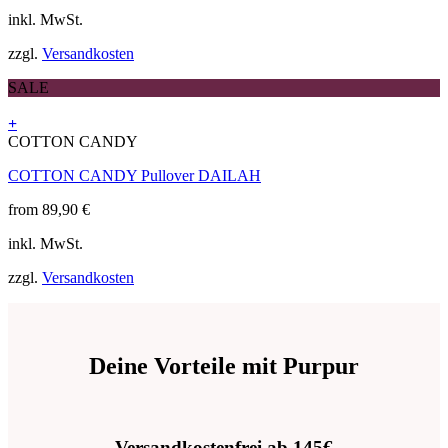
auf.
inkl. MwSt.
Die
Optionen
zzgl.
Versandkosten
können
auf
SALE
der
Produktseite
+
gewählt
Dieses
COTTON CANDY
werden
Produkt
COTTON CANDY Pullover DAILAH
weist
mehrere
from
89,90
€
Varianten
auf.
inkl. MwSt.
Die
Optionen
zzgl.
Versandkosten
können
auf
der
Produktseite
gewählt
Deine Vorteile mit Purpur
werden
Versandkostenfrei ab 145€