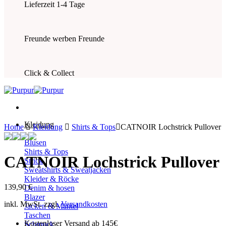
Lieferzeit 1-4 Tage
Freunde werben Freunde
Click & Collect
Kleidung
Home
Kleidung
Shirts & Tops
CATNOIR Lochstrick Pullover
Blusen
Shirts & Tops
CATNOIR Lochstrick Pullover
Strick
Sweatshirts & Sweatjacken
Kleider & Röcke
139,90
€
Denim & hosen
Blazer
inkl. MwSt.
zzgl.
Versandkosten
Jacken & Mäntel
Taschen
Kostenloser Versand ab 145€
Schmuck