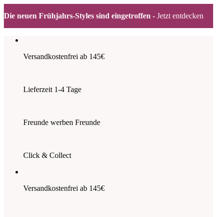
Die neuen Frühjahrs-Styles sind eingetroffen -
Jetzt entdecken
Zum
Inhalt
springen
Versandkostenfrei ab 145€
Lieferzeit 1-4 Tage
Freunde werben Freunde
Click & Collect
Versandkostenfrei ab 145€