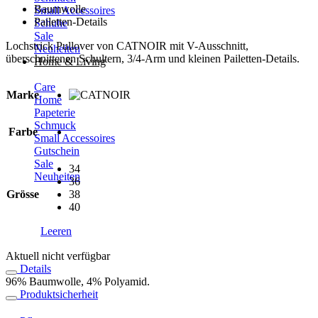
Baumwolle
Small Accessoires
Pailetten-Details
Schuhe
Sale
Lochstrick Pullover von CATNOIR mit V-Ausschnitt,
Neuheiten
überschnittenen Schultern, 3/4-Arm und kleinen Pailetten-Details.
Home & Living
Care
Marke
Home
Papeterie
Schmuck
Farbe
Small Accessoires
Gutschein
Sale
34
Neuheiten
36
Grösse
38
40
Leeren
Aktuell nicht verfügbar
Details
96% Baumwolle, 4% Polyamid.
Produktsicherheit