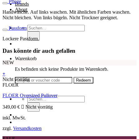
Pflege
Brands
About
Handwäsche. Auf links waschen. Mit ähnlichen Farben waschen.
Nicht bleichen. Von links bügeln. Nicht Trockner geeignet.
Suche
Passform
nach:
Lockere Passform.
Das könnte dir auch gefallen
Warenkorb
NEW
Es befinden sich keine Produkte im Warenkorb.
+
Dieses
Nicht vorrätig
Produkt
FLOER
weist
FLOER Oversized Pullover
mehrere
Suche
Varianten
nach:
auf.
349,00
€
Nicht vorrätig
Die
inkl. MwSt.
Optionen
können
zzgl.
Versandkosten
auf
der
SALE