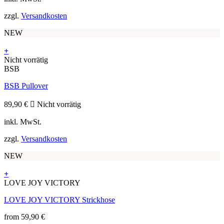
können
zzgl.
Versandkosten
auf
der
NEW
Produktseite
gewählt
+
werden
Dieses
Nicht vorrätig
Produkt
BSB
weist
BSB Pullover
mehrere
Varianten
auf.
89,90
€
Nicht vorrätig
Die
inkl. MwSt.
Optionen
können
zzgl.
Versandkosten
auf
der
NEW
Produktseite
gewählt
+
werden
Dieses
LOVE JOY VICTORY
Produkt
LOVE JOY VICTORY Strickhose
weist
mehrere
from
59,90
€
Varianten