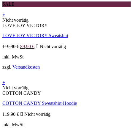
SALE
+
Dieses
Nicht vorrätig
Produkt
LOVE JOY VICTORY
weist
LOVE JOY VICTORY Sweatshirt
mehrere
Varianten
Ursprünglicher
Aktueller
auf.
119,90
€
89,90
€
Nicht vorrätig
Preis
Preis
Die
war:
ist:
inkl. MwSt.
Optionen
119,90 €
89,90 €.
können
zzgl.
Versandkosten
auf
der
Produktseite
+
gewählt
Dieses
Nicht vorrätig
werden
Produkt
COTTON CANDY
weist
COTTON CANDY Sweatshirt-Hoodie
mehrere
Varianten
auf.
119,90
€
Nicht vorrätig
Die
inkl. MwSt.
Optionen
können