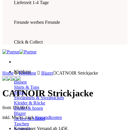
Lieferzeit 1-4 Tage
Freunde werben Freunde
Click & Collect
Kleidung
Home
Kleidung
Blazer
CATNOIR Strickjacke
Blusen
Shirts & Tops
CATNOIR Strickjacke
Strick
Sweatshirts & Sweatjacken
Kleider & Röcke
from
119,90
€
Denim & hosen
Blazer
inkl. MwSt.
zzgl.
Versandkosten
Jacken & Mäntel
Taschen
Kostenloser Versand ab 145€
Schmuck