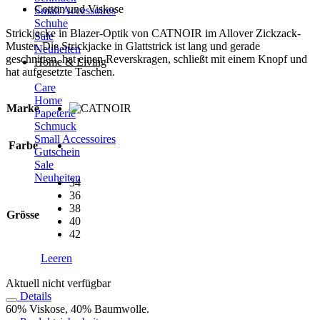
Cotton und Viskose
Small Accessoires
Schuhe
Strickjacke in Blazer-Optik von CATNOIR im Allover Zickzack-
Sale
Muster. Die Strickjacke in Glattstrick ist lang und gerade
Neuheiten
geschnitten, hat einen Reverskragen, schließt mit einem Knopf und
Home & Living
hat aufgesetzte Taschen.
Care
Home
Marke
Papeterie
Schmuck
Small Accessoires
Farbe
Gutschein
Sale
Neuheiten
34
36
38
Grösse
40
42
Leeren
Aktuell nicht verfügbar
Details
60% Viskose, 40% Baumwolle.