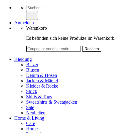
Suche
nach:
Anmelden
Warenkorb
Es befinden sich keine Produkte im Warenkorb.
Kleidung
Blazer
Blusen
Denim & Hosen
Jacken & Mäntel
Kleider & Röcke
Strick
Shirts & Tops
Sweatshirts & Sweatjacken
Sale
Neuheiten
Home & Living
Care
Home