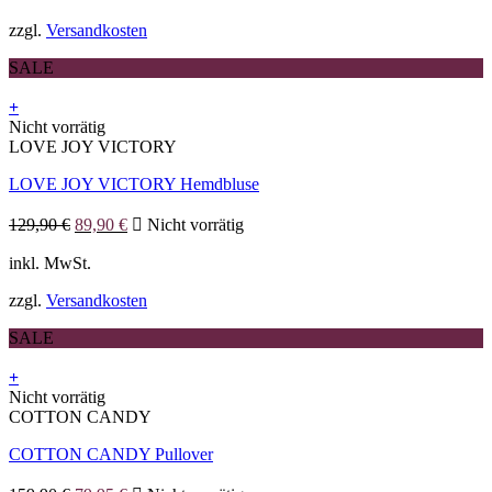
169,90 €
84,95 €.
Optionen
zzgl.
Versandkosten
können
auf
SALE
der
Produktseite
+
gewählt
Dieses
Nicht vorrätig
werden
Produkt
LOVE JOY VICTORY
weist
LOVE JOY VICTORY Hemdbluse
mehrere
Varianten
Ursprünglicher
Aktueller
auf.
129,90
€
89,90
€
Nicht vorrätig
Preis
Preis
Die
war:
ist:
inkl. MwSt.
Optionen
129,90 €
89,90 €.
können
zzgl.
Versandkosten
auf
der
SALE
Produktseite
gewählt
+
werden
Dieses
Nicht vorrätig
Produkt
COTTON CANDY
weist
COTTON CANDY Pullover
mehrere
Varianten
Ursprünglicher
Aktueller