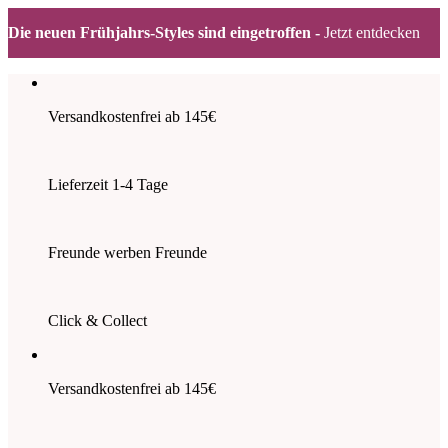
Die neuen Frühjahrs-Styles sind eingetroffen -
Jetzt entdecken
Zum
Inhalt
springen
Versandkostenfrei ab 145€
Lieferzeit 1-4 Tage
Freunde werben Freunde
Click & Collect
Versandkostenfrei ab 145€