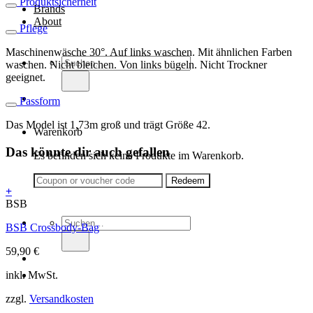
Produktsicherheit
Brands
About
Pflege
Maschinenwäsche 30°. Auf links waschen. Mit ähnlichen Farben
Suche
waschen. Nicht bleichen. Von links bügeln. Nicht Trockner
nach:
geeignet.
Passform
Das Model ist 1,73m groß und trägt Größe 42.
Warenkorb
Das könnte dir auch gefallen
Es befinden sich keine Produkte im Warenkorb.
+
BSB
Suche
BSB Crossbody-Bag
nach:
59,90
€
inkl. MwSt.
zzgl.
Versandkosten