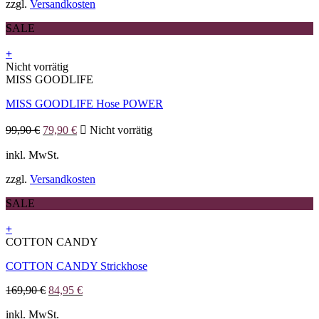
zzgl.
Versandkosten
auf
der
SALE
Produktseite
gewählt
+
werden
Dieses
Nicht vorrätig
Produkt
MISS GOODLIFE
weist
MISS GOODLIFE Hose POWER
mehrere
Varianten
Ursprünglicher
Aktueller
auf.
99,90
€
79,90
€
Nicht vorrätig
Preis
Preis
Die
war:
ist:
inkl. MwSt.
Optionen
99,90 €
79,90 €.
können
zzgl.
Versandkosten
auf
der
SALE
Produktseite
gewählt
+
werden
Dieses
COTTON CANDY
Produkt
COTTON CANDY Strickhose
weist
mehrere
Ursprünglicher
Aktueller
169,90
€
84,95
€
Varianten
Preis
Preis
auf.
inkl. MwSt.
war:
ist:
Die