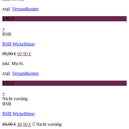
99,90 €
69,90 €.
können
zzgl.
Versandkosten
auf
der
SALE
Produktseite
gewählt
+
werden
BSB
BSB Wickelbluse
Ursprünglicher
Aktueller
99,90
€
69,90
€
Preis
Preis
inkl. MwSt.
war:
ist:
99,90 €
69,90 €.
zzgl.
Versandkosten
SALE
+
Dieses
Nicht vorrätig
Produkt
BSB
weist
BSB Wickelbluse
mehrere
Varianten
Ursprünglicher
Aktueller
auf.
69,90
€
49,90
€
Nicht vorrätig
Preis
Preis