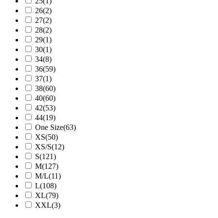
25
(1)
26
(2)
27
(2)
28
(2)
29
(1)
30
(1)
34
(8)
36
(59)
37
(1)
38
(60)
40
(60)
42
(53)
44
(19)
One Size
(63)
XS
(50)
XS/S
(12)
S
(121)
M
(127)
M/L
(11)
L
(108)
XL
(79)
XXL
(3)