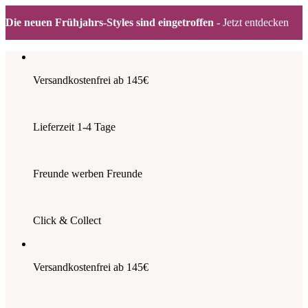
Die neuen Frühjahrs-Styles sind eingetroffen -
Jetzt entdecken
Zum
Inhalt
springen
Versandkostenfrei ab 145€
Lieferzeit 1-4 Tage
Freunde werben Freunde
Click & Collect
Versandkostenfrei ab 145€