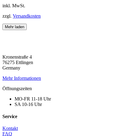
Die
war:
ist:
inkl. MwSt.
Optionen
69,90 €
49,90 €.
können
zzgl.
Versandkosten
auf
der
Mehr laden
Produktseite
gewählt
werden
Kronenstraße 4
76275 Ettlingen
Germany
Mehr Informationen
Öffnungszeiten
MO-FR 11-18 Uhr
SA 10-16 Uhr
Service
Kontakt
FAQ