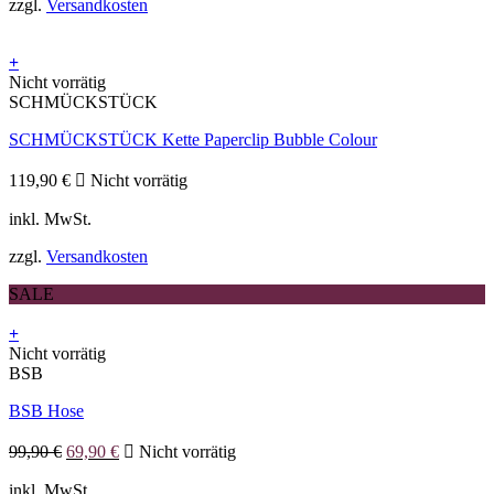
zzgl.
Versandkosten
+
Nicht vorrätig
SCHMÜCKSTÜCK
SCHMÜCKSTÜCK Kette Paperclip Bubble Colour
119,90
€
Nicht vorrätig
inkl. MwSt.
zzgl.
Versandkosten
SALE
+
Dieses
Nicht vorrätig
Produkt
BSB
weist
BSB Hose
mehrere
Varianten
Ursprünglicher
Aktueller
auf.
99,90
€
69,90
€
Nicht vorrätig
Preis
Preis
Die
war:
ist:
inkl. MwSt.
Optionen