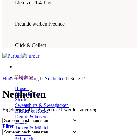
Lieferzeit 1-4 Tage
Freunde werben Freunde
Click & Collect
Kleidung
Home
Kleidung
Neuheiten
Seite 21
Blusen
Neuheiten
Shirts & Tops
Strick
Sweatshirts & Sweatjacken
Nach
Ergebnisse 241 – 252 von 271 werden angezeigt
Kleider & Röcke
neuesten
Denim & hosen
sortiert
Blazer
Filter
Jacken & Mäntel
Taschen
Schmuck