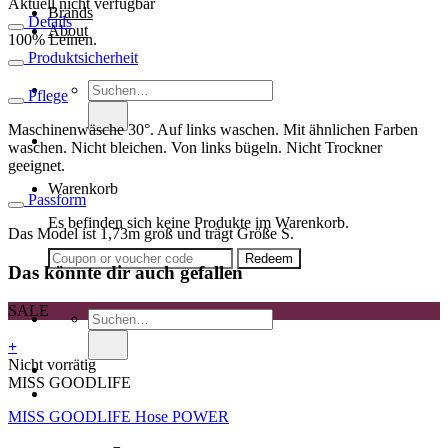
Aktuell nicht verfügbar
Brands
Details
About
100% Leinen.
Produktsicherheit
Suche
Pflege
nach:
Maschinenwäsche 30°. Auf links waschen. Mit ähnlichen Farben
waschen. Nicht bleichen. Von links bügeln. Nicht Trockner
geeignet.
Warenkorb
Passform
Es befinden sich keine Produkte im Warenkorb.
Das Model ist 1,73m groß und trägt Größe S.
Das könnte dir auch gefallen
SALE
Suche
nach:
+
Dieses
Nicht vorrätig
Produkt
MISS GOODLIFE
weist
MISS GOODLIFE Hose POWER
mehrere
Varianten