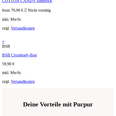
COTTON CANDY Satinrock
mehrere
Varianten
auf.
from
79,90
€
Nicht vorrätig
Die
inkl. MwSt.
Optionen
können
zzgl.
Versandkosten
auf
der
Produktseite
+
gewählt
BSB
werden
BSB Crossbody-Bag
59,90
€
inkl. MwSt.
zzgl.
Versandkosten
Deine Vorteile mit Purpur