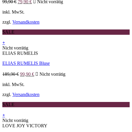
Ursprünglicher
Aktueller
auf.
99,90
€
79,90
€
Nicht vorrätig
Preis
Preis
Die
war:
ist:
inkl. MwSt.
Optionen
99,90 €
79,90 €.
können
zzgl.
Versandkosten
auf
der
SALE
Produktseite
gewählt
+
werden
Dieses
Nicht vorrätig
Produkt
ELIAS RUMELIS
weist
ELIAS RUMELIS Bluse
mehrere
Varianten
Ursprünglicher
Aktueller
auf.
189,90
€
99,90
€
Nicht vorrätig
Preis
Preis
Die
war:
ist:
inkl. MwSt.
Optionen
189,90 €
99,90 €.
können
zzgl.
Versandkosten
auf
der
SALE
Produktseite
gewählt
+
werden
Dieses
Nicht vorrätig
Produkt
LOVE JOY VICTORY
weist