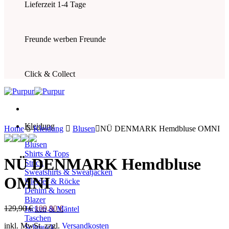
Lieferzeit 1-4 Tage
Freunde werben Freunde
Click & Collect
Kleidung
Home
Kleidung
Blusen
NÜ DENMARK Hemdbluse OMNI
Blusen
Shirts & Tops
NÜ DENMARK Hemdbluse
Strick
Sweatshirts & Sweatjacken
OMNI
Kleider & Röcke
Denim & hosen
Blazer
Ursprünglicher
Aktueller
129,90
€
109,90
€
Jacken & Mäntel
Preis
Preis
Taschen
inkl. MwSt.
zzgl.
Versandkosten
war:
ist:
Schmuck