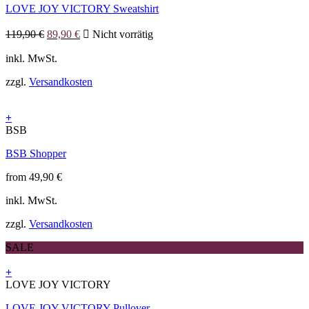
LOVE JOY VICTORY Sweatshirt
mehrere
Varianten
Ursprünglicher
Aktueller
auf.
119,90
€
89,90
€
Nicht vorrätig
Preis
Preis
Die
war:
ist:
inkl. MwSt.
Optionen
119,90 €
89,90 €.
können
zzgl.
Versandkosten
auf
der
Produktseite
+
gewählt
Dieses
BSB
werden
Produkt
BSB Shopper
weist
mehrere
from
49,90
€
Varianten
auf.
inkl. MwSt.
Die
Optionen
zzgl.
Versandkosten
können
auf
SALE
der
Produktseite
+
gewählt
Dieses
LOVE JOY VICTORY
werden
Produkt
LOVE JOY VICTORY Pullover
weist