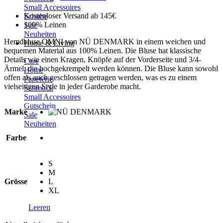
129,90 €
109,90 €.
Small Accessoires
Kostenloser Versand ab 145€
Schuhe
100% Leinen
Sale
Neuheiten
Hemdbluse OMNI von NÜ DENMARK in einem weichen und
Home & Living
bequemen Material aus 100% Leinen. Die Bluse hat klassische
Details wie einen Kragen, Knöpfe auf der Vorderseite und 3/4-
Care
Ärmel, die hochgekrempelt werden können. Die Bluse kann sowohl
Home
offen als auch geschlossen getragen werden, was es zu einem
Papeterie
vielseitigen Style in jeder Garderobe macht.
Schmuck
Small Accessoires
Gutschein
Marke
Sale
Neuheiten
Farbe
S
M
Grösse
L
XL
Leeren