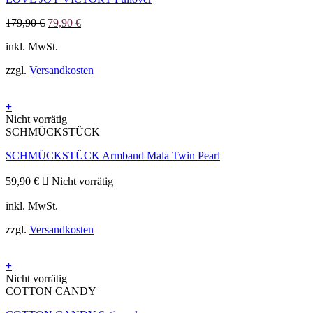
mehrere
Ursprünglicher
Aktueller
179,90
€
79,90
€
Varianten
Preis
Preis
auf.
inkl. MwSt.
war:
ist:
Die
179,90 €
79,90 €.
Optionen
zzgl.
Versandkosten
können
auf
der
+
Produktseite
Nicht vorrätig
gewählt
SCHMÜCKSTÜCK
werden
SCHMÜCKSTÜCK Armband Mala Twin Pearl
59,90
€
Nicht vorrätig
inkl. MwSt.
zzgl.
Versandkosten
+
Dieses
Nicht vorrätig
Produkt
COTTON CANDY
weist