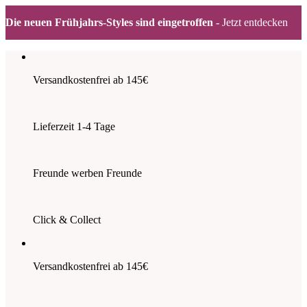
Die neuen Frühjahrs-Styles sind eingetroffen -
Jetzt entdecken
Zum
Inhalt
springen
Versandkostenfrei ab 145€
Lieferzeit 1-4 Tage
Freunde werben Freunde
Click & Collect
Versandkostenfrei ab 145€