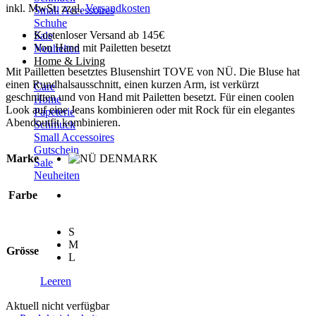
inkl. MwSt.
zzgl.
Versandkosten
Small Accessoires
Schuhe
Kostenloser Versand ab 145€
Sale
Von Hand mit Pailetten besetzt
Neuheiten
Home & Living
Mit Pailletten besetztes Blusenshirt TOVE von NÜ. Die Bluse hat
einen Rundhalsausschnitt, einen kurzen Arm, ist verkürzt
Care
geschnitten und von Hand mit Pailetten besetzt. Für einen coolen
Home
Look auf eine Jeans kombinieren oder mit Rock für ein elegantes
Papeterie
Abendoutfit kombinieren.
Schmuck
Small Accessoires
Gutschein
Marke
Sale
Neuheiten
Farbe
S
M
Grösse
L
Leeren
Aktuell nicht verfügbar