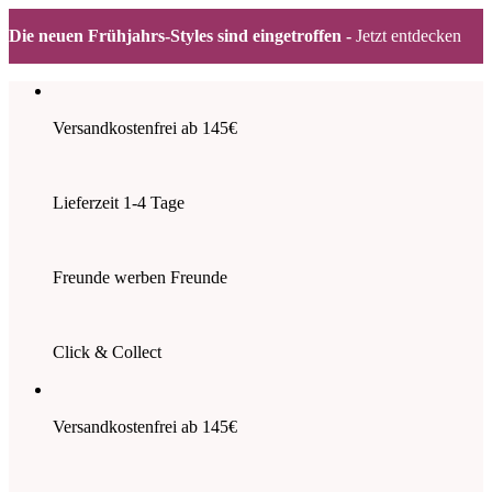
Die neuen Frühjahrs-Styles sind eingetroffen -
Jetzt entdecken
Zum
Inhalt
springen
Versandkostenfrei ab 145€
Lieferzeit 1-4 Tage
Freunde werben Freunde
Click & Collect
Versandkostenfrei ab 145€