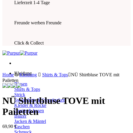
Lieferzeit 1-4 Tage
Freunde werben Freunde
Click & Collect
Kleidung
Home
Kleidung
Shirts & Tops
NÜ Shirtbluse TOVE mit
Pailetten
Blusen
Shirts & Tops
Strick
NÜ Shirtbluse TOVE mit
Sweatshirts & Sweatjacken
Kleider & Röcke
Pailetten
Denim & hosen
Blazer
Jacken & Mäntel
69,90
€
Taschen
Schmuck