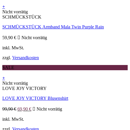
der
+
Produktseite
Nicht vorrätig
gewählt
SCHMÜCKSTÜCK
werden
SCHMÜCKSTÜCK Armband Mala Twin Purple Rain
59,90
€
Nicht vorrätig
inkl. MwSt.
zzgl.
Versandkosten
SALE
+
Dieses
Nicht vorrätig
Produkt
LOVE JOY VICTORY
weist
LOVE JOY VICTORY Blusenshirt
mehrere
Varianten
Ursprünglicher
Aktueller
auf.
99,90
€
69,90
€
Nicht vorrätig
Preis
Preis
Die
war:
ist:
inkl. MwSt.
Optionen
99,90 €
69,90 €.
können
zzgl.
Versandkosten
auf