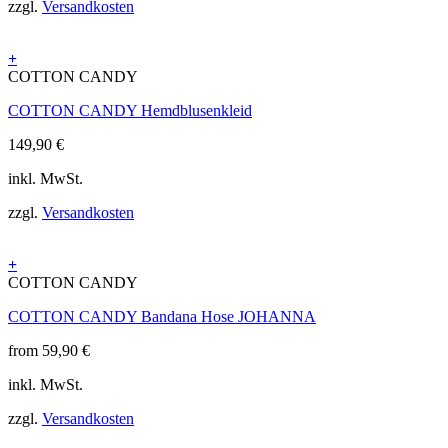
zzgl.
Versandkosten
+
Dieses
COTTON CANDY
Produkt
COTTON CANDY Hemdblusenkleid
weist
mehrere
149,90
€
Varianten
auf.
inkl. MwSt.
Die
Optionen
zzgl.
Versandkosten
können
auf
der
+
Produktseite
Dieses
COTTON CANDY
gewählt
Produkt
werden
COTTON CANDY Bandana Hose JOHANNA
weist
mehrere
from
59,90
€
Varianten
auf.
inkl. MwSt.
Die
Optionen
zzgl.
Versandkosten
können
auf