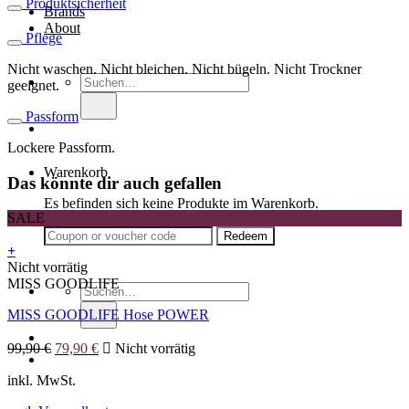
Produktsicherheit
Brands
About
Pflege
Nicht waschen. Nicht bleichen. Nicht bügeln. Nicht Trockner
Suche
geeignet.
nach:
Passform
Lockere Passform.
Warenkorb
Das könnte dir auch gefallen
Es befinden sich keine Produkte im Warenkorb.
SALE
+
Dieses
Nicht vorrätig
Produkt
MISS GOODLIFE
Suche
weist
nach:
MISS GOODLIFE Hose POWER
mehrere
Varianten
Ursprünglicher
Aktueller
auf.
99,90
€
79,90
€
Nicht vorrätig
Preis
Preis
Die
war:
ist:
inkl. MwSt.
Optionen
99,90 €
79,90 €.
können