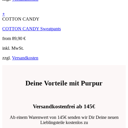
der
Produktseite
+
gewählt
Dieses
COTTON CANDY
werden
Produkt
COTTON CANDY Sweatpants
weist
mehrere
from
89,90
€
Varianten
auf.
inkl. MwSt.
Die
Optionen
zzgl.
Versandkosten
können
auf
der
Produktseite
gewählt
Deine Vorteile mit Purpur
werden
Versandkostenfrei ab 145€
Ab einem Warenwert von 145€ senden wir Dir Deine neuen
Lieblingsteile kostenlos zu