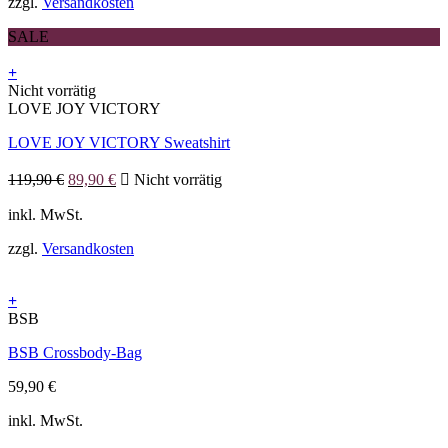
zzgl.
Versandkosten
auf
der
SALE
Produktseite
gewählt
+
werden
Dieses
Nicht vorrätig
Produkt
LOVE JOY VICTORY
weist
LOVE JOY VICTORY Sweatshirt
mehrere
Varianten
Ursprünglicher
Aktueller
auf.
119,90
€
89,90
€
Nicht vorrätig
Preis
Preis
Die
war:
ist:
inkl. MwSt.
Optionen
119,90 €
89,90 €.
können
zzgl.
Versandkosten
auf
der
Produktseite
+
gewählt
BSB
werden
BSB Crossbody-Bag
59,90
€
inkl. MwSt.