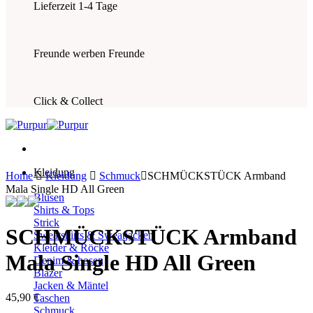
Lieferzeit 1-4 Tage
Freunde werben Freunde
Click & Collect
Kleidung
Home
Kleidung
Schmuck
SCHMÜCKSTÜCK Armband
Mala Single HD All Green
Blusen
Shirts & Tops
Strick
SCHMÜCKSTÜCK Armband
Sweatshirts & Sweatjacken
Kleider & Röcke
Mala Single HD All Green
Denim & hosen
Blazer
Jacken & Mäntel
45,90
€
Taschen
Schmuck