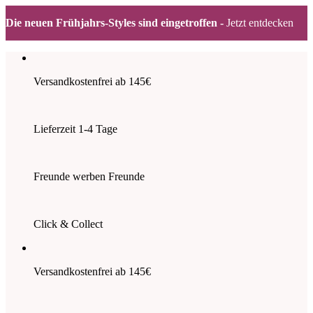
Die neuen Frühjahrs-Styles sind eingetroffen -
Jetzt entdecken
Zum
Inhalt
springen
Versandkostenfrei ab 145€
Lieferzeit 1-4 Tage
Freunde werben Freunde
Click & Collect
Versandkostenfrei ab 145€