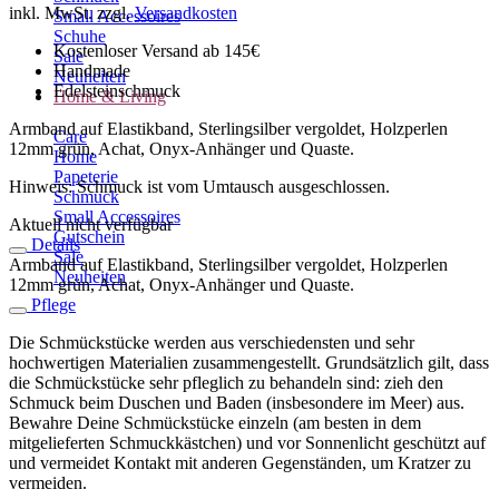
inkl. MwSt.
zzgl.
Versandkosten
Small Accessoires
Schuhe
Kostenloser Versand ab 145€
Sale
Handmade
Neuheiten
Edelsteinschmuck
Home & Living
Armband auf Elastikband, Sterlingsilber vergoldet, Holzperlen
Care
12mm grün, Achat, Onyx-Anhänger und Quaste.
Home
Papeterie
Hinweis: Schmuck ist vom Umtausch ausgeschlossen.
Schmuck
Small Accessoires
Aktuell nicht verfügbar
Gutschein
Details
Sale
Armband auf Elastikband, Sterlingsilber vergoldet, Holzperlen
Neuheiten
12mm grün, Achat, Onyx-Anhänger und Quaste.
Pflege
Die Schmückstücke werden aus verschiedensten und sehr
hochwertigen Materialien zusammengestellt. Grundsätzlich gilt, dass
die Schmückstücke sehr pfleglich zu behandeln sind: zieh den
Schmuck beim Duschen und Baden (insbesondere im Meer) aus.
Bewahre Deine Schmückstücke einzeln (am besten in dem
mitgelieferten Schmuckkästchen) und vor Sonnenlicht geschützt auf
und vermeidet Kontakt mit anderen Gegenständen, um Kratzer zu
vermeiden.