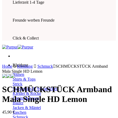
Lieferzeit 1-4 Tage
Freunde werben Freunde
Click & Collect
Kleidung
Home
Kleidung
Schmuck
SCHMÜCKSTÜCK Armband
Mala Single HD Lemon
Blusen
Shirts & Tops
Strick
SCHMÜCKSTÜCK Armband
Sweatshirts & Sweatjacken
Kleider & Röcke
Mala Single HD Lemon
Denim & hosen
Blazer
Jacken & Mäntel
45,90
€
Taschen
Schmuck