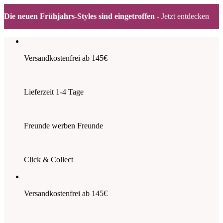
Die neuen Frühjahrs-Styles sind eingetroffen -
Jetzt entdecken
Zum
Inhalt
springen
Versandkostenfrei ab 145€
Lieferzeit 1-4 Tage
Freunde werben Freunde
Click & Collect
Versandkostenfrei ab 145€