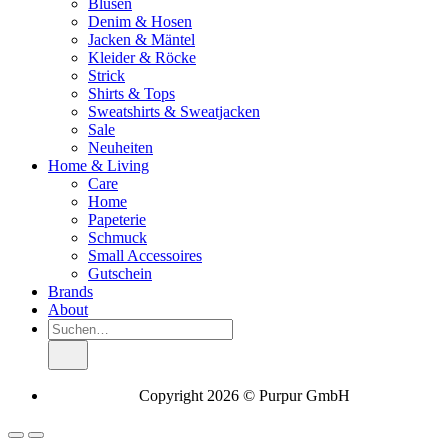
Blusen
Denim & Hosen
Jacken & Mäntel
Kleider & Röcke
Strick
Shirts & Tops
Sweatshirts & Sweatjacken
Sale
Neuheiten
Home & Living
Care
Home
Papeterie
Schmuck
Small Accessoires
Gutschein
Brands
About
Suche
nach:
Copyright 2026 © Purpur GmbH