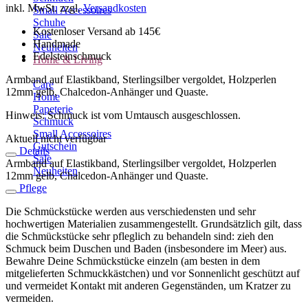
inkl. MwSt.
zzgl.
Versandkosten
Small Accessoires
Schuhe
Kostenloser Versand ab 145€
Sale
Handmade
Neuheiten
Edelsteinschmuck
Home & Living
Armband auf Elastikband, Sterlingsilber vergoldet, Holzperlen
Care
12mm gelb, Chalcedon-Anhänger und Quaste.
Home
Papeterie
Hinweis: Schmuck ist vom Umtausch ausgeschlossen.
Schmuck
Small Accessoires
Aktuell nicht verfügbar
Gutschein
Details
Sale
Armband auf Elastikband, Sterlingsilber vergoldet, Holzperlen
Neuheiten
12mm gelb, Chalcedon-Anhänger und Quaste.
Pflege
Die Schmückstücke werden aus verschiedensten und sehr
hochwertigen Materialien zusammengestellt. Grundsätzlich gilt, dass
die Schmückstücke sehr pfleglich zu behandeln sind: zieh den
Schmuck beim Duschen und Baden (insbesondere im Meer) aus.
Bewahre Deine Schmückstücke einzeln (am besten in dem
mitgelieferten Schmuckkästchen) und vor Sonnenlicht geschützt auf
und vermeidet Kontakt mit anderen Gegenständen, um Kratzer zu
vermeiden.