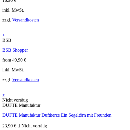
18,90
€
inkl. MwSt.
zzgl.
Versandkosten
+
Dieses
BSB
Produkt
BSB Shopper
weist
mehrere
from
49,90
€
Varianten
auf.
inkl. MwSt.
Die
Optionen
zzgl.
Versandkosten
können
auf
der
+
Produktseite
Nicht vorrätig
gewählt
DUFTE Manufaktur
werden
DUFTE Manufaktur Duftkerze Ein Segeltörn mit Freunden
23,90
€
Nicht vorrätig