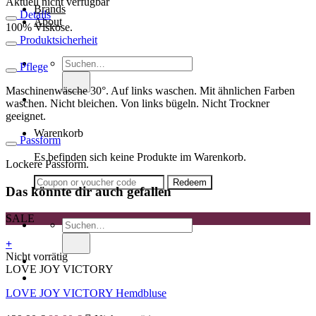
Aktuell nicht verfügbar
Brands
Details
About
100% Viskose.
Produktsicherheit
Suche
Pflege
nach:
Maschinenwäsche 30°. Auf links waschen. Mit ähnlichen Farben
waschen. Nicht bleichen. Von links bügeln. Nicht Trockner
geeignet.
Warenkorb
Passform
Es befinden sich keine Produkte im Warenkorb.
Lockere Passform.
Das könnte dir auch gefallen
SALE
Suche
nach:
+
Dieses
Nicht vorrätig
Produkt
LOVE JOY VICTORY
weist
LOVE JOY VICTORY Hemdbluse
mehrere
Varianten