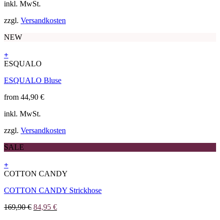
inkl. MwSt.
Die
Optionen
zzgl.
Versandkosten
können
auf
NEW
der
Produktseite
+
gewählt
Dieses
ESQUALO
werden
Produkt
ESQUALO Bluse
weist
mehrere
from
44,90
€
Varianten
auf.
inkl. MwSt.
Die
Optionen
zzgl.
Versandkosten
können
auf
SALE
der
Produktseite
+
gewählt
Dieses
COTTON CANDY
werden
Produkt
COTTON CANDY Strickhose
weist
mehrere
Ursprünglicher
Aktueller
169,90
€
84,95
€
Varianten
Preis
Preis
auf.