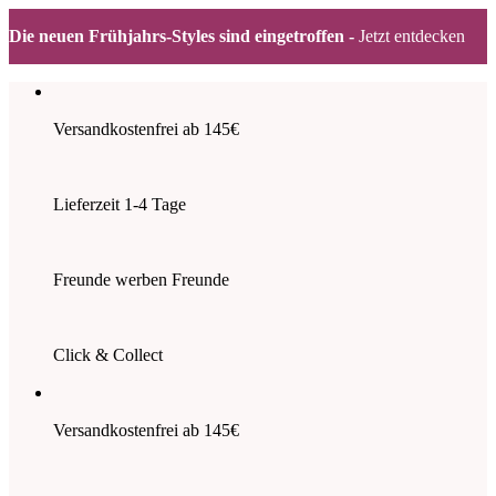
Die neuen Frühjahrs-Styles sind eingetroffen -
Jetzt entdecken
Zum
Inhalt
springen
Versandkostenfrei ab 145€
Lieferzeit 1-4 Tage
Freunde werben Freunde
Click & Collect
Versandkostenfrei ab 145€