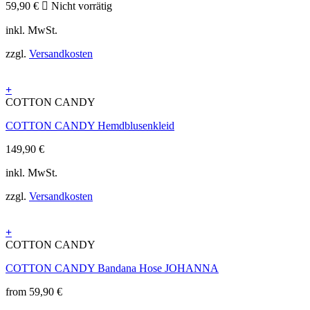
59,90
€
Nicht vorrätig
inkl. MwSt.
zzgl.
Versandkosten
+
Dieses
COTTON CANDY
Produkt
COTTON CANDY Hemdblusenkleid
weist
mehrere
149,90
€
Varianten
auf.
inkl. MwSt.
Die
Optionen
zzgl.
Versandkosten
können
auf
der
+
Produktseite
Dieses
COTTON CANDY
gewählt
Produkt
werden
COTTON CANDY Bandana Hose JOHANNA
weist
mehrere
from
59,90
€
Varianten
auf.