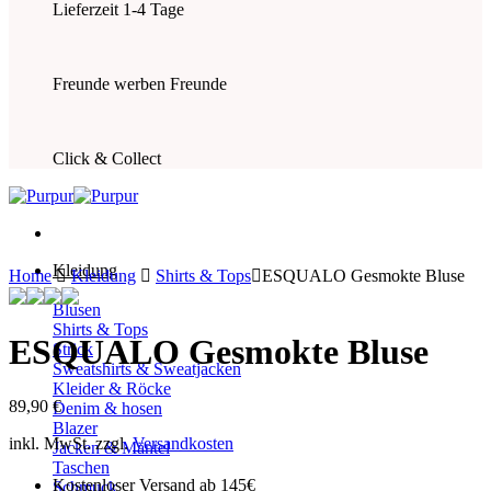
Lieferzeit 1-4 Tage
Freunde werben Freunde
Click & Collect
Kleidung
Home
Kleidung
Shirts & Tops
ESQUALO Gesmokte Bluse
Blusen
Shirts & Tops
ESQUALO Gesmokte Bluse
Strick
Sweatshirts & Sweatjacken
Kleider & Röcke
89,90
€
Denim & hosen
Blazer
inkl. MwSt.
zzgl.
Versandkosten
Jacken & Mäntel
Taschen
Kostenloser Versand ab 145€
Schmuck