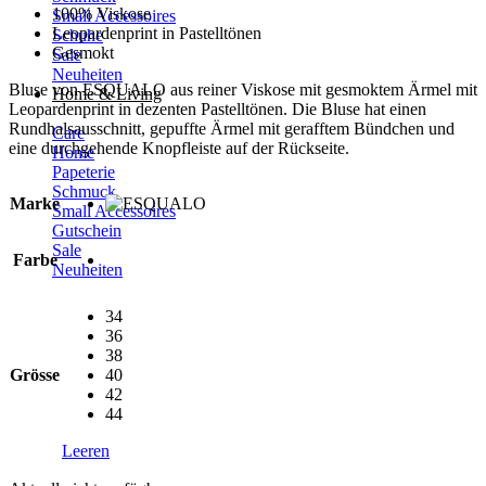
100% Viskose
Small Accessoires
Leopardenprint in Pastelltönen
Schuhe
Gesmokt
Sale
Neuheiten
Bluse von ESQUALO aus reiner Viskose mit gesmoktem Ärmel mit
Home & Living
Leopardenprint in dezenten Pastelltönen. Die Bluse hat einen
Rundhalsausschnitt, gepuffte Ärmel mit gerafftem Bündchen und
Care
eine durchgehende Knopfleiste auf der Rückseite.
Home
Papeterie
Schmuck
Marke
Small Accessoires
Gutschein
Sale
Farbe
Neuheiten
34
36
38
Grösse
40
42
44
Leeren