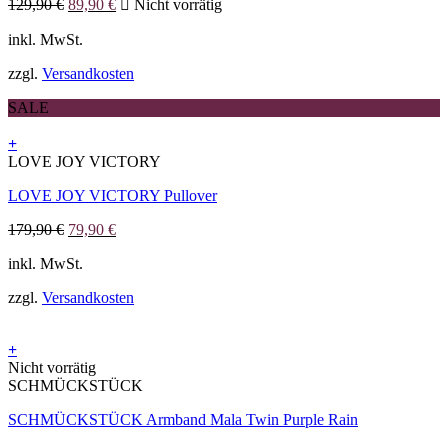
Ursprünglicher
Aktueller
auf.
129,90
€
89,90
€
Nicht vorrätig
Preis
Preis
Die
war:
ist:
inkl. MwSt.
Optionen
129,90 €
89,90 €.
können
zzgl.
Versandkosten
auf
der
SALE
Produktseite
gewählt
+
werden
Dieses
LOVE JOY VICTORY
Produkt
LOVE JOY VICTORY Pullover
weist
mehrere
Ursprünglicher
Aktueller
179,90
€
79,90
€
Varianten
Preis
Preis
auf.
inkl. MwSt.
war:
ist:
Die
179,90 €
79,90 €.
Optionen
zzgl.
Versandkosten
können
auf
der
+
Produktseite
Nicht vorrätig
gewählt
SCHMÜCKSTÜCK
werden
SCHMÜCKSTÜCK Armband Mala Twin Purple Rain