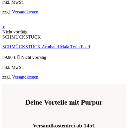
inkl. MwSt.
war:
ist:
Die
169,90 €
84,95 €.
Optionen
zzgl.
Versandkosten
können
auf
der
+
Produktseite
Nicht vorrätig
gewählt
SCHMÜCKSTÜCK
werden
SCHMÜCKSTÜCK Armband Mala Twin Pearl
59,90
€
Nicht vorrätig
inkl. MwSt.
zzgl.
Versandkosten
Deine Vorteile mit Purpur
Versandkostenfrei ab 145€