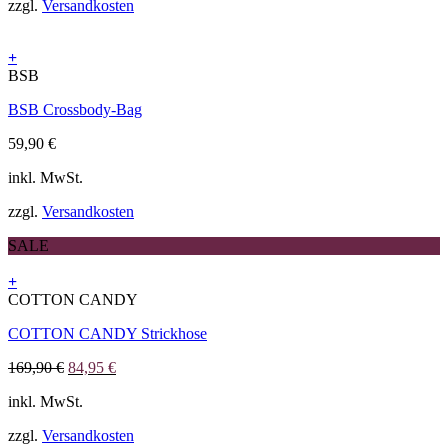
zzgl.
Versandkosten
auf
der
Produktseite
+
gewählt
BSB
werden
BSB Crossbody-Bag
59,90
€
inkl. MwSt.
zzgl.
Versandkosten
SALE
+
Dieses
COTTON CANDY
Produkt
COTTON CANDY Strickhose
weist
mehrere
Ursprünglicher
Aktueller
169,90
€
84,95
€
Varianten
Preis
Preis
auf.
inkl. MwSt.
war:
ist:
Die
169,90 €
84,95 €.
Optionen
zzgl.
Versandkosten
können