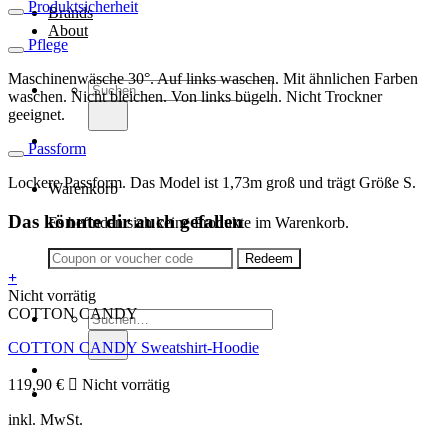
Produktsicherheit
Brands
About
Pflege
Maschinenwäsche 30°. Auf links waschen. Mit ähnlichen Farben
Suche
waschen. Nicht bleichen. Von links bügeln. Nicht Trockner
nach:
geeignet.
Passform
Lockere Passform. Das Model ist 1,73m groß und trägt Größe S.
Warenkorb
Das könnte dir auch gefallen
Es befinden sich keine Produkte im Warenkorb.
+
Dieses
Nicht vorrätig
Produkt
COTTON CANDY
Suche
weist
nach:
COTTON CANDY Sweatshirt-Hoodie
mehrere
Varianten
auf.
119,90
€
Nicht vorrätig
Die
inkl. MwSt.
Optionen
können