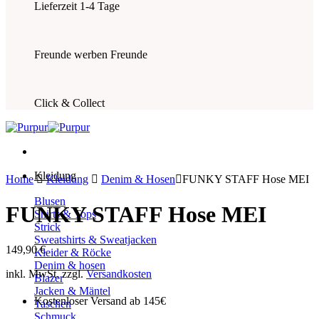
Lieferzeit 1-4 Tage
Freunde werben Freunde
Click & Collect
Kleidung
Home
Kleidung
Denim & Hosen
FUNKY STAFF Hose MEI
Blusen
FUNKY STAFF Hose MEI
Shirts & Tops
Strick
Sweatshirts & Sweatjacken
149,90
€
Kleider & Röcke
Denim & hosen
inkl. MwSt.
zzgl.
Versandkosten
Blazer
Jacken & Mäntel
Kostenloser Versand ab 145€
Taschen
Schmuck