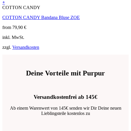
+
Produktseite
Dieses
COTTON CANDY
gewählt
Produkt
werden
COTTON CANDY Bandana Bluse ZOE
weist
mehrere
from
79,90
€
Varianten
auf.
inkl. MwSt.
Die
Optionen
zzgl.
Versandkosten
können
auf
der
Produktseite
gewählt
Deine Vorteile mit Purpur
werden
Versandkostenfrei ab 145€
Ab einem Warenwert von 145€ senden wir Dir Deine neuen
Lieblingsteile kostenlos zu