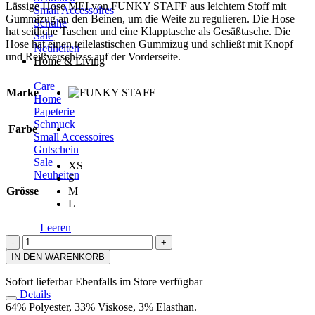
Lässige Hose MEI von FUNKY STAFF aus leichtem Stoff mit
Small Accessoires
Gummizug an den Beinen, um die Weite zu regulieren. Die Hose
Schuhe
hat seitliche Taschen und eine Klapptasche als Gesäßtasche. Die
Sale
Hose hat einen teilelastischen Gummizug und schließt mit Knopf
Neuheiten
und Reißverschlzss auf der Vorderseite.
Home & Living
Care
Marke
Home
Papeterie
Schmuck
Farbe
Small Accessoires
Gutschein
Sale
XS
Neuheiten
S
Grösse
M
L
Leeren
FUNKY
STAFF
IN DEN WARENKORB
Hose
MEI
Sofort lieferbar
Ebenfalls im Store verfügbar
Menge
Details
64% Polyester, 33% Viskose, 3% Elasthan.