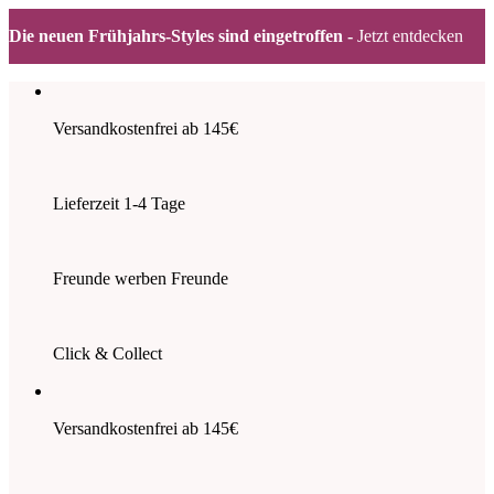
Die neuen Frühjahrs-Styles sind eingetroffen -
Jetzt entdecken
Zum
Inhalt
springen
Versandkostenfrei ab 145€
Lieferzeit 1-4 Tage
Freunde werben Freunde
Click & Collect
Versandkostenfrei ab 145€