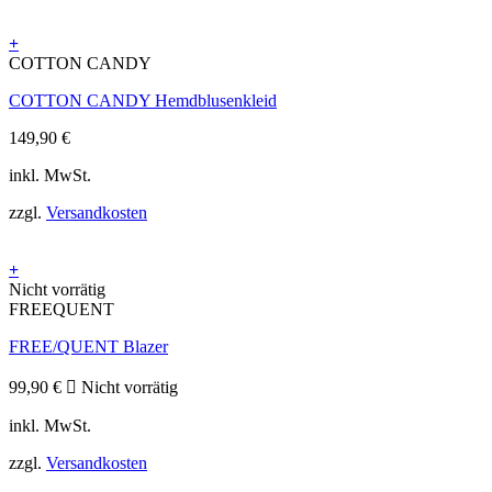
auf
der
+
Produktseite
Dieses
COTTON CANDY
gewählt
Produkt
werden
COTTON CANDY Hemdblusenkleid
weist
mehrere
149,90
€
Varianten
auf.
inkl. MwSt.
Die
Optionen
zzgl.
Versandkosten
können
auf
der
+
Produktseite
Dieses
Nicht vorrätig
gewählt
Produkt
FREEQUENT
werden
weist
FREE/QUENT Blazer
mehrere
Varianten
auf.
99,90
€
Nicht vorrätig
Die
inkl. MwSt.
Optionen
können
zzgl.
Versandkosten
auf
der