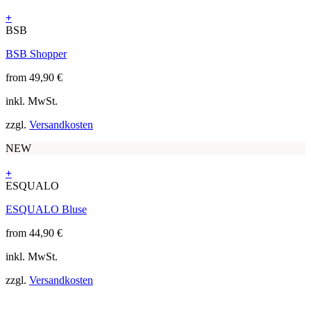
Produktseite
+
gewählt
Dieses
BSB
werden
Produkt
BSB Shopper
weist
mehrere
from
49,90
€
Varianten
auf.
inkl. MwSt.
Die
Optionen
zzgl.
Versandkosten
können
auf
NEW
der
Produktseite
+
gewählt
Dieses
ESQUALO
werden
Produkt
ESQUALO Bluse
weist
mehrere
from
44,90
€
Varianten
auf.
inkl. MwSt.
Die
Optionen
zzgl.
Versandkosten
können
auf
der