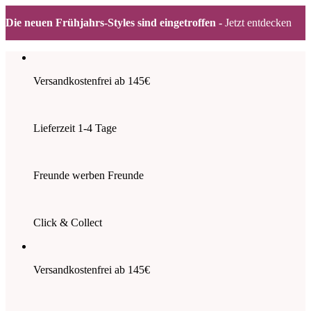
Die neuen Frühjahrs-Styles sind eingetroffen -
Jetzt entdecken
Zum
Inhalt
springen
Versandkostenfrei ab 145€
Lieferzeit 1-4 Tage
Freunde werben Freunde
Click & Collect
Versandkostenfrei ab 145€