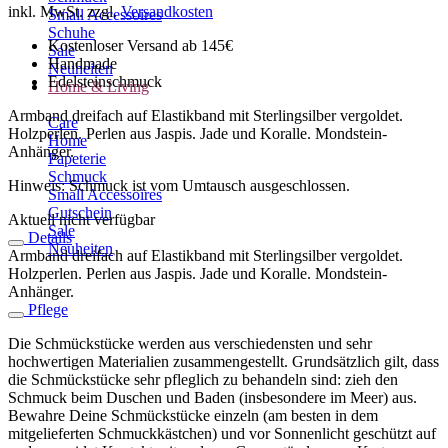
inkl. MwSt.
zzgl.
Versandkosten
Small Accessoires
Schuhe
Kostenloser Versand ab 145€
Sale
Handmade
Neuheiten
Edelsteinschmuck
Home & Living
Armband dreifach auf Elastikband mit Sterlingsilber vergoldet.
Care
Holzperlen. Perlen aus Jaspis. Jade und Koralle. Mondstein-
Home
Anhänger.
Papeterie
Schmuck
Hinweis: Schmuck ist vom Umtausch ausgeschlossen.
Small Accessoires
Gutschein
Aktuell nicht verfügbar
Sale
Details
Neuheiten
Armband dreifach auf Elastikband mit Sterlingsilber vergoldet.
Holzperlen. Perlen aus Jaspis. Jade und Koralle. Mondstein-
Anhänger.
Pflege
Die Schmückstücke werden aus verschiedensten und sehr
hochwertigen Materialien zusammengestellt. Grundsätzlich gilt, dass
die Schmückstücke sehr pfleglich zu behandeln sind: zieh den
Schmuck beim Duschen und Baden (insbesondere im Meer) aus.
Bewahre Deine Schmückstücke einzeln (am besten in dem
mitgelieferten Schmuckkästchen) und vor Sonnenlicht geschützt auf