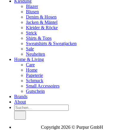
Kleidung
Blazer
Blusen
Denim & Hosen
Jacken & Mäntel
Kleider & Röcke
Strick
Shirts & Tops
Sweatshirts & Sweatjacken
Sale
Neuheiten
Home & Living
Care
Home
Papeterie
Schmuck
Small Accessoires
Gutschein
Brands
About
Suche
nach:
Copyright 2026 © Purpur GmbH