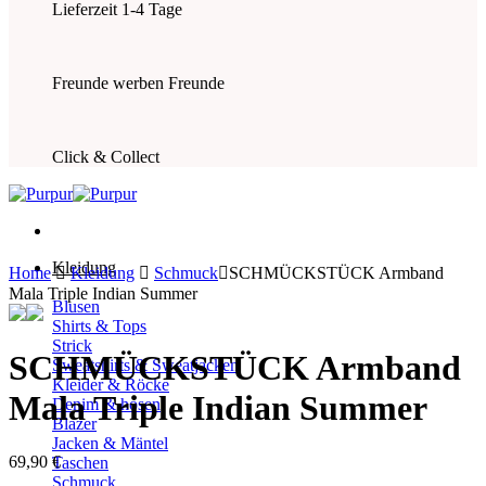
Lieferzeit 1-4 Tage
Freunde werben Freunde
Click & Collect
Kleidung
Home
Kleidung
Schmuck
SCHMÜCKSTÜCK Armband
Mala Triple Indian Summer
Blusen
Shirts & Tops
Strick
SCHMÜCKSTÜCK Armband
Sweatshirts & Sweatjacken
Kleider & Röcke
Mala Triple Indian Summer
Denim & hosen
Blazer
Jacken & Mäntel
69,90
€
Taschen
Schmuck