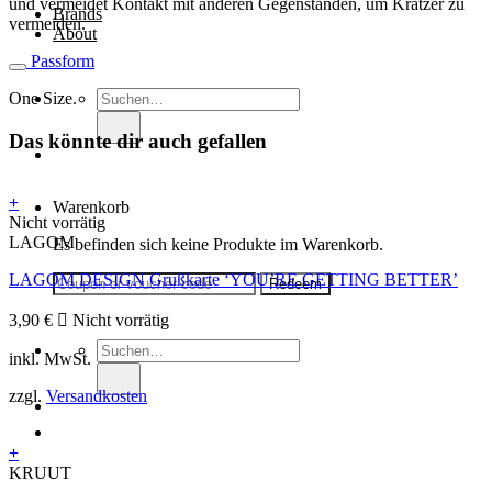
und vermeidet Kontakt mit anderen Gegenständen, um Kratzer zu
Brands
vermeiden.
About
Passform
Suche
One Size.
nach:
Das könnte dir auch gefallen
+
Warenkorb
Nicht vorrätig
LAGOM
Es befinden sich keine Produkte im Warenkorb.
LAGOM DESIGN Grußkarte ‘YOU’RE GETTING BETTER’
3,90
€
Nicht vorrätig
Suche
inkl. MwSt.
nach:
zzgl.
Versandkosten
+
KRUUT