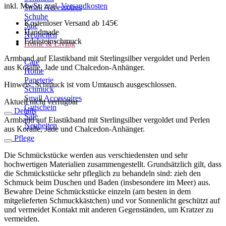
inkl. MwSt.
zzgl.
Versandkosten
Small Accessoires
Schuhe
Kostenloser Versand ab 145€
Sale
Handmade
Neuheiten
Edelsteinschmuck
Home & Living
Armband auf Elastikband mit Sterlingsilber vergoldet und Perlen
Care
aus Koralle, Jade und Chalcedon-Anhänger.
Home
Papeterie
Hinweis: Schmuck ist vom Umtausch ausgeschlossen.
Schmuck
Small Accessoires
Aktuell nicht verfügbar
Gutschein
Details
Sale
Armband auf Elastikband mit Sterlingsilber vergoldet und Perlen
Neuheiten
aus Koralle, Jade und Chalcedon-Anhänger.
Pflege
Die Schmückstücke werden aus verschiedensten und sehr
hochwertigen Materialien zusammengestellt. Grundsätzlich gilt, dass
die Schmückstücke sehr pfleglich zu behandeln sind: zieh den
Schmuck beim Duschen und Baden (insbesondere im Meer) aus.
Bewahre Deine Schmückstücke einzeln (am besten in dem
mitgelieferten Schmuckkästchen) und vor Sonnenlicht geschützt auf
und vermeidet Kontakt mit anderen Gegenständen, um Kratzer zu
vermeiden.