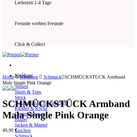
Lieferzeit 1-4 Tage
Freunde werben Freunde
Click & Collect
Kleidung
Home
Kleidung
Schmuck
SCHMÜCKSTÜCK Armband
Mala Single Pink Orange
Blusen
Shirts & Tops
Strick
SCHMÜCKSTÜCK Armband
Sweatshirts & Sweatjacken
Kleider & Röcke
Mala Single Pink Orange
Denim & hosen
Blazer
Jacken & Mäntel
49,90
€
Taschen
Schmuck