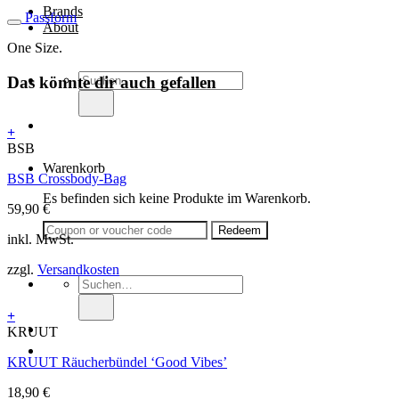
Brands
Passform
About
One Size.
Suche
Das könnte dir auch gefallen
nach:
+
BSB
Warenkorb
BSB Crossbody-Bag
Es befinden sich keine Produkte im Warenkorb.
59,90
€
inkl. MwSt.
zzgl.
Versandkosten
Suche
nach:
+
KRUUT
KRUUT Räucherbündel ‘Good Vibes’
18,90
€