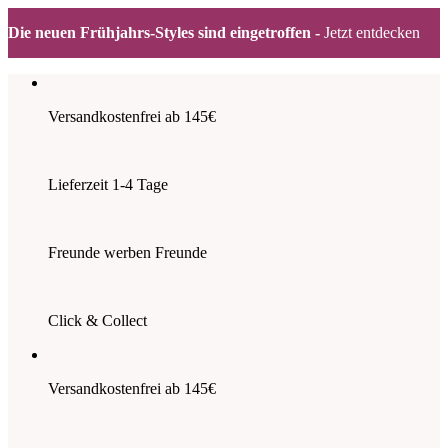
Die neuen Frühjahrs-Styles sind eingetroffen -
Jetzt entdecken
Zum
Inhalt
springen
Versandkostenfrei ab 145€
Lieferzeit 1-4 Tage
Freunde werben Freunde
Click & Collect
Versandkostenfrei ab 145€